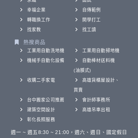
求職
面試
幸福企業
自傳範例
轉職換工作
開學打工
找家教
找工讀
熱搜商品
工業用自動洗地機
工業用自動掃地機
機械手自動化設備
自動棒材送料機
(油膜式)
收購二手家電
高雄貨櫃屋設計、
買賣
台中搬家公司推薦
會計師事務所
建築空間設計
高雄吊車出租
彰化長照服務
週一 ~ 週五8:30 ~ 21:00，週六、週日、國定假日