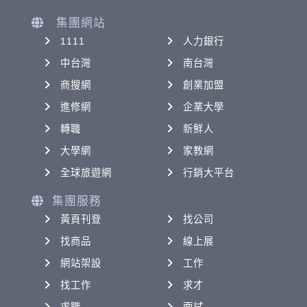
集團網站
1111
人力銀行
中台灣
南台灣
商搜網
創業加盟
進修網
企業大學
轉職
新鮮人
大學網
家教網
全球旅遊網
行銷大平台
集團服務
黃頁刊登
找公司
找商品
線上展
網站架設
工作
找工作
求才