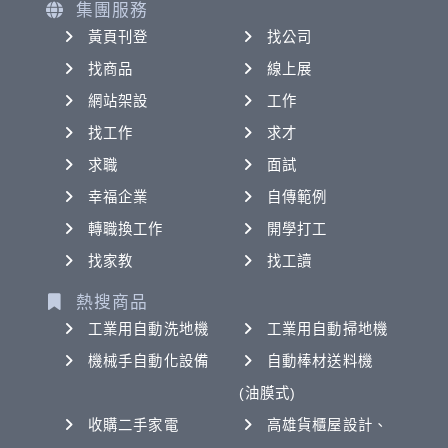
集團服務
黃頁刊登
找公司
找商品
線上展
網站架設
工作
找工作
求才
求職
面試
幸福企業
自傳範例
轉職換工作
開學打工
找家教
找工讀
熱搜商品
工業用自動洗地機
工業用自動掃地機
機械手自動化設備
自動棒材送料機
(油膜式)
收購二手家電
高雄貨櫃屋設計、