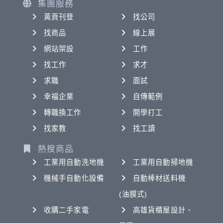
集團服務
黃頁刊登
找公司
找商品
線上展
網站架設
工作
找工作
求才
求職
面試
幸福企業
自傳範例
轉職換工作
開學打工
找家教
找工讀
熱搜商品
工業用自動洗地機
工業用自動掃地機
機械手自動化設備
自動棒材送料機
(油膜式)
收購二手家電
高雄貨櫃屋設計、