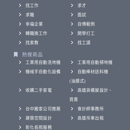
找工作
求才
求職
面試
幸福企業
自傳範例
轉職換工作
開學打工
找家教
找工讀
熱搜商品
工業用自動洗地機
工業用自動掃地機
機械手自動化設備
自動棒材送料機
(油膜式)
收購二手家電
高雄貨櫃屋設計、
買賣
台中搬家公司推薦
會計師事務所
建築空間設計
高雄吊車出租
彰化長照服務