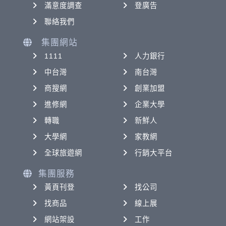
滿意度調查
登廣告
聯絡我們
集團網站
1111
人力銀行
中台灣
南台灣
商搜網
創業加盟
進修網
企業大學
轉職
新鮮人
大學網
家教網
全球旅遊網
行銷大平台
集團服務
黃頁刊登
找公司
找商品
線上展
網站架設
工作