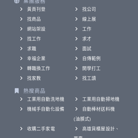
集團服務
黃頁刊登
找公司
找商品
線上展
網站架設
工作
找工作
求才
求職
面試
幸福企業
自傳範例
轉職換工作
開學打工
找家教
找工讀
熱搜商品
工業用自動洗地機
工業用自動掃地機
機械手自動化設備
自動棒材送料機
(油膜式)
收購二手家電
高雄貨櫃屋設計、