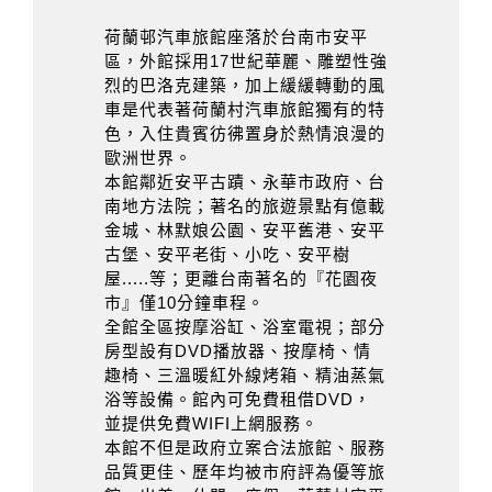
荷蘭邨汽車旅館座落於台南市安平
區，外館採用17世紀華麗、雕塑性強
烈的巴洛克建築，加上緩緩轉動的風
車是代表著荷蘭村汽車旅館獨有的特
色，入住貴賓彷彿置身於熱情浪漫的
歐洲世界。
本館鄰近安平古蹟、永華市政府、台
南地方法院；著名的旅遊景點有億載
金城、林默娘公園、安平舊港、安平
古堡、安平老街、小吃、安平樹
屋.....等；更離台南著名的『花園夜
市』僅10分鐘車程。
全館全區按摩浴缸、浴室電視；部分
房型設有DVD播放器、按摩椅、情
趣椅、三溫暖紅外線烤箱、精油蒸氣
浴等設備。館內可免費租借DVD，
並提供免費WIFI上網服務。
本館不但是政府立案合法旅館、服務
品質更佳、歷年均被市府評為優等旅