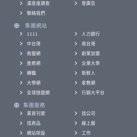
滿意度調查
登廣告
聯絡我們
集團網站
1111
人力銀行
中台灣
南台灣
商搜網
創業加盟
進修網
企業大學
轉職
新鮮人
大學網
家教網
全球旅遊網
行銷大平台
集團服務
黃頁刊登
找公司
找商品
線上展
網站架設
工作