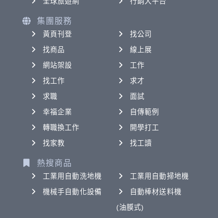
全球旅遊網
行銷大平台
集團服務
黃頁刊登
找公司
找商品
線上展
網站架設
工作
找工作
求才
求職
面試
幸福企業
自傳範例
轉職換工作
開學打工
找家教
找工讀
熱搜商品
工業用自動洗地機
工業用自動掃地機
機械手自動化設備
自動棒材送料機
(油膜式)