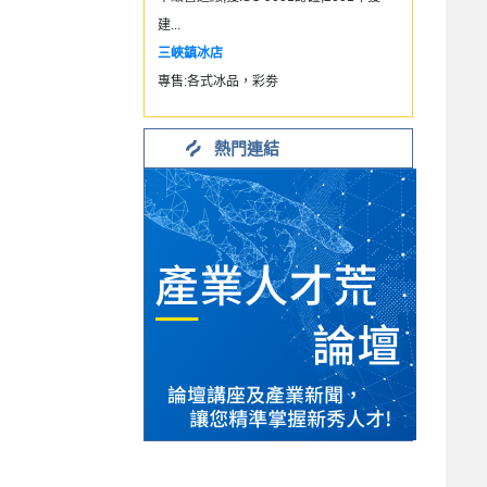
建...
三峽鎮冰店
專售:各式冰品，彩劵
熱門連結