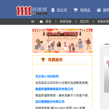
找公司
找商品
搜
首頁
商家名錄
找公司
潔美民宿
推薦廠商
洪正祝小兒科診所
本院為成立四年的小兒專科及過敏氣喘專...
維庭軒國際興業股份有限公司
維庭軒國際興業，擁有為數不少的客戶群...
成功營建股份有限公司
甲級營造廠,獲ISO 9001認證,2001年獲