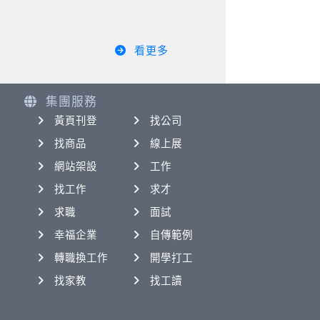
看更多
集團服務
黃頁刊登
找公司
找商品
線上展
網站架設
工作
找工作
求才
求職
面試
幸福企業
自傳範例
轉職換工作
開學打工
找家教
找工讀