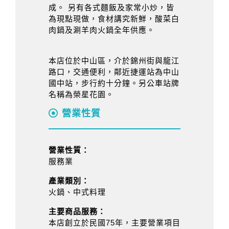
成。 另有各式麵飯及家常小炒，皆
為現點現做，食材講究新鮮，酸菜白
肉鍋及涮羊肉火鍋全年供應。
本店位於中山區，介於錦州街與龍江
路口，交通便利，鄰近捷運站為中山
國中站，步行約十分鐘。另公車站牌
名稱為榮星花園。
營業性質
營業性質：
服務業
產業類別：
火鍋、中式料理
主要商品服務：
本店創立於民國75年，主要營業項目