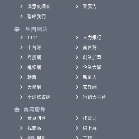
滿意度調查
登廣告
聯絡我們
集團網站
1111
人力銀行
中台灣
南台灣
商搜網
創業加盟
進修網
企業大學
轉職
新鮮人
大學網
家教網
全球旅遊網
行銷大平台
集團服務
黃頁刊登
找公司
找商品
線上展
網站架設
工作