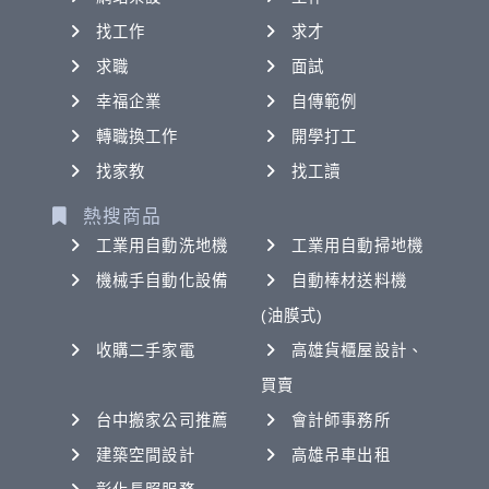
找工作
求才
求職
面試
幸福企業
自傳範例
轉職換工作
開學打工
找家教
找工讀
熱搜商品
工業用自動洗地機
工業用自動掃地機
機械手自動化設備
自動棒材送料機
(油膜式)
收購二手家電
高雄貨櫃屋設計、
買賣
台中搬家公司推薦
會計師事務所
建築空間設計
高雄吊車出租