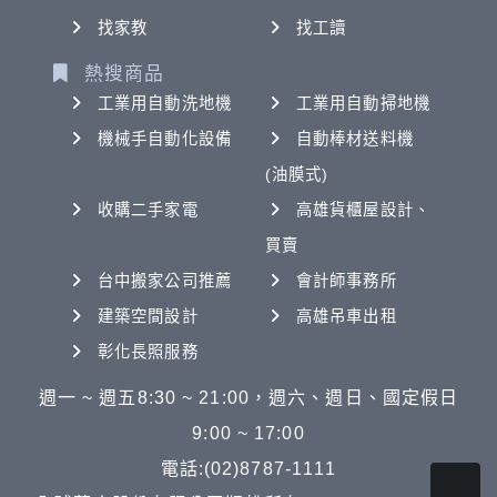
找家教
找工讀
熱搜商品
工業用自動洗地機
工業用自動掃地機
機械手自動化設備
自動棒材送料機
(油膜式)
收購二手家電
高雄貨櫃屋設計、
買賣
台中搬家公司推薦
會計師事務所
建築空間設計
高雄吊車出租
彰化長照服務
週一 ~ 週五8:30 ~ 21:00，週六、週日、國定假日
9:00 ~ 17:00
電話:(02)8787-1111