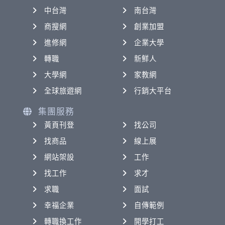
中台灣
南台灣
商搜網
創業加盟
進修網
企業大學
轉職
新鮮人
大學網
家教網
全球旅遊網
行銷大平台
集團服務
黃頁刊登
找公司
找商品
線上展
網站架設
工作
找工作
求才
求職
面試
幸福企業
自傳範例
轉職換工作
開學打工