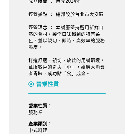
成立時間 ： 西元2014年
經營據點 ： 總部設於台北市大安區
經營理念 ： 本餐廳堅持選用新鮮自
然的食材，製作口味獨到的特有菜
色，並以親切、即時、高效率的服務
態度，
打造舒適、親切、放鬆的用餐環境，
征服客戶的胃與「心」，獲廣大消費
者青睞，成功點「食」成金。
營業性質
營業性質：
服務業
產業類別：
中式料理