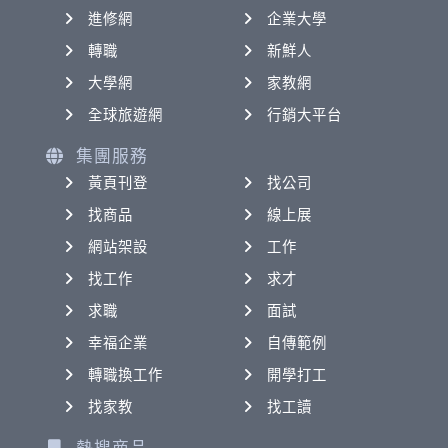
進修網
企業大學
轉職
新鮮人
大學網
家教網
全球旅遊網
行銷大平台
集團服務
黃頁刊登
找公司
找商品
線上展
網站架設
工作
找工作
求才
求職
面試
幸福企業
自傳範例
轉職換工作
開學打工
找家教
找工讀