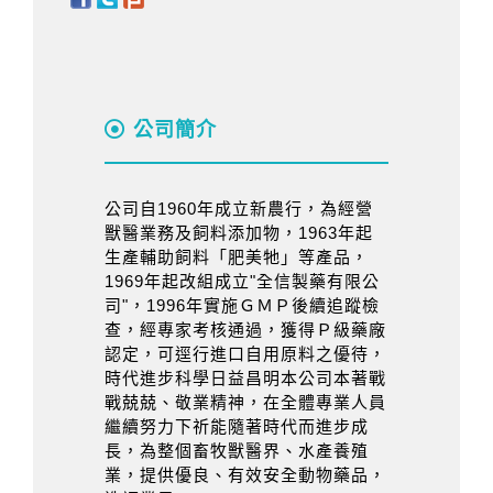
公司簡介
公司自1960年成立新農行，為經營
獸醫業務及飼料添加物，1963年起
生產輔助飼料「肥美牠」等產品，
1969年起改組成立"全信製藥有限公
司"，1996年實施ＧＭＰ後續追蹤檢
查，經專家考核通過，獲得Ｐ級藥廠
認定，可逕行進口自用原料之優待，
時代進步科學日益昌明本公司本著戰
戰兢兢、敬業精神，在全體專業人員
繼續努力下祈能隨著時代而進步成
長，為整個畜牧獸醫界、水產養殖
業，提供優良、有效安全動物藥品，