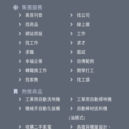
集團服務
黃頁刊登
找公司
找商品
線上展
網站架設
工作
找工作
求才
求職
面試
幸福企業
自傳範例
轉職換工作
開學打工
找家教
找工讀
熱搜商品
工業用自動洗地機
工業用自動掃地機
機械手自動化設備
自動棒材送料機
(油膜式)
收購二手家電
高雄貨櫃屋設計、