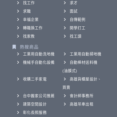
找工作
求才
求職
面試
幸福企業
自傳範例
轉職換工作
開學打工
找家教
找工讀
熱搜商品
工業用自動洗地機
工業用自動掃地機
機械手自動化設備
自動棒材送料機
(油膜式)
收購二手家電
高雄貨櫃屋設計、
買賣
台中搬家公司推薦
會計師事務所
建築空間設計
高雄吊車出租
彰化長照服務