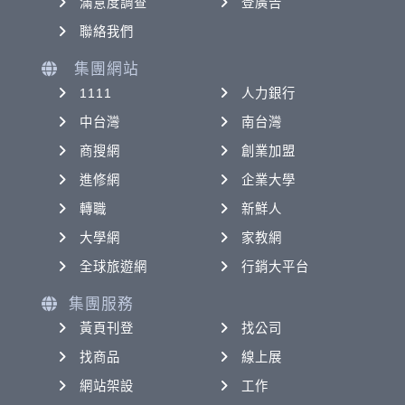
滿意度調查
登廣告
聯絡我們
集團網站
1111
人力銀行
中台灣
南台灣
商搜網
創業加盟
進修網
企業大學
轉職
新鮮人
大學網
家教網
全球旅遊網
行銷大平台
集團服務
黃頁刊登
找公司
找商品
線上展
網站架設
工作