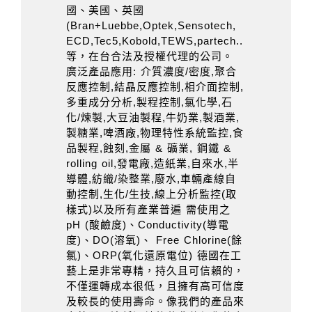
國、美國、英國
(Bran+Luebbe,Optek,Sensotech,
ECD,Tec5,Kobold,TEWS,partech..
等，在台合法及授權代理的公司。
廣泛產品應用: 介質濃度/密度,聚合
反應控制,結晶反應控制,相介面控制,
多重成分分析,製程控制,氯化學,石
化/煉製,大豆油製程,牛奶業,製酒業,
製糖業,啤酒廠,物理特性系統監控,食
品製程,蝕刻,金屬 & 礦業, 鋼鐵 &
rolling oil,發電廠,造紙業,自來水,半
導體,紡織/染整業,廢水,車輛產線自
動控制,生化/生技,線上分析監控(取
樣式)以及所有產業普遍 需使用之
pH (酸鹼度)、Conductivity(導電
度)、DO(溶氧)、 Free Chlorine(餘
氯)、ORP(氧化還原電位) 德國在工
藝上是非常專精，持久且可信賴的，
不僅運轉成本很低，且擁有高可信度
及較長的使用壽命。像我們的產品來