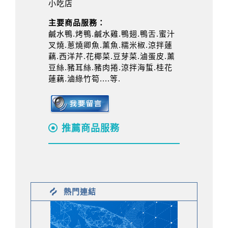
小吃店
主要商品服務：
鹹水鴨.烤鴨.鹹水雞.鴨翅.鴨舌.蜜汁
叉燒.蔥燒卿魚.薰魚.糯米椒.涼拌蓮
藕.西洋芹.花椰菜.豆芽菜.滷蛋皮.薰
豆絲.豬耳絲.豬肉捲.涼拌海蜇.桂花
蓮藕.滷綠竹筍....等.
推薦商品服務
熱門連結