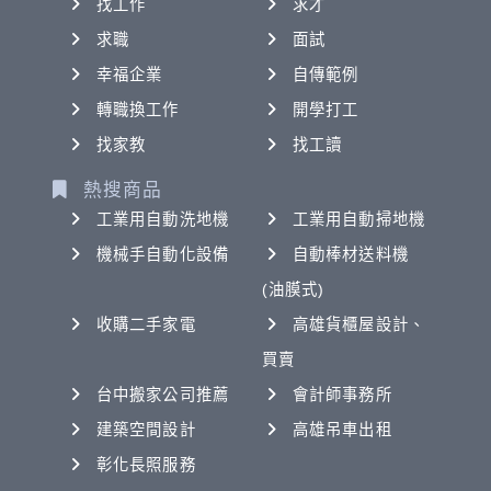
找工作
求才
求職
面試
幸福企業
自傳範例
轉職換工作
開學打工
找家教
找工讀
熱搜商品
工業用自動洗地機
工業用自動掃地機
機械手自動化設備
自動棒材送料機
(油膜式)
收購二手家電
高雄貨櫃屋設計、
買賣
台中搬家公司推薦
會計師事務所
建築空間設計
高雄吊車出租
彰化長照服務