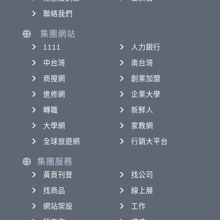
聯絡我們
集團網站
1111
人力銀行
中台灣
南台灣
商搜網
創業加盟
進修網
企業大學
轉職
新鮮人
大學網
家教網
全球旅遊網
行銷大平台
集團服務
黃頁刊登
找公司
找商品
線上展
網站架設
工作