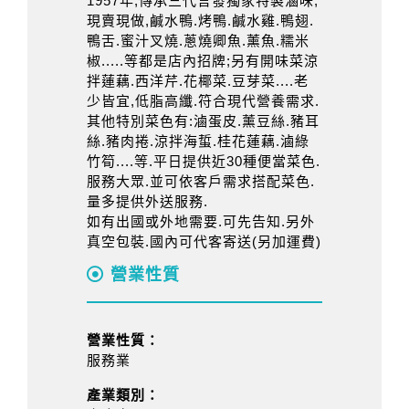
1957年,傳承三代言發獨家特製滷味,
現賣現做,鹹水鴨.烤鴨.鹹水雞.鴨翅.
鴨舌.蜜汁叉燒.蔥燒卿魚.薰魚.糯米
椒.....等都是店內招牌;另有開味菜涼
拌蓮藕.西洋芹.花椰菜.豆芽菜....老
少皆宜,低脂高纖.符合現代營養需求.
其他特別菜色有:滷蛋皮.薰豆絲.豬耳
絲.豬肉捲.涼拌海蜇.桂花蓮藕.滷綠
竹筍....等.平日提供近30種便當菜色.
服務大眾.並可依客戶需求搭配菜色.
量多提供外送服務.
如有出國或外地需要.可先告知.另外
真空包裝.國內可代客寄送(另加運費)
營業性質
營業性質：
服務業
產業類別：