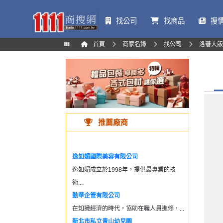
找公司
找商品
搜
首頁
商家名錄
找公司
洛碁大飯
推薦廠商
逸如媚國際美容有限公司
逸如媚成立於1998年，提供最專業的技
術...
勤華企管有限公司
在知識經濟的時代，協助在職人員進修，...
新北市私立青山幼兒園