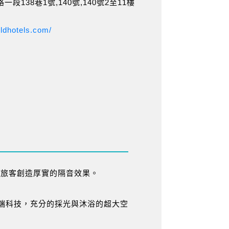
138巷1號,140號,140號2至11樓
ldhotels.com/
為旅客創造厚實的隔音效果。
端科技，充分的採光與沐浴的超大空