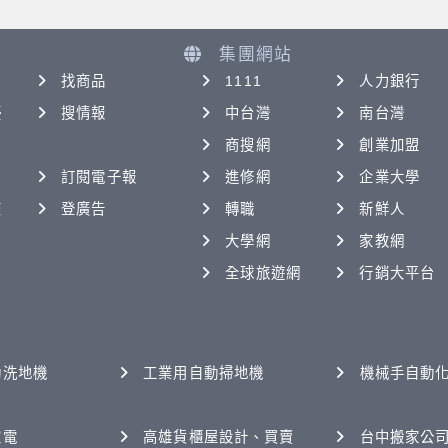
集團網站
找商品
1111
人力銀行
優
搜情報
中台灣
南台灣
商搜網
創業加盟
訂閱電子報
進修網
企業大學
查
登廣告
轉職
新鮮人
大學網
家教網
全球旅遊網
行銷大平台
動洗地機
工業用自動掃地機
機械手自動
家電
高雄貨櫃屋設計、買賣
台中搬家公