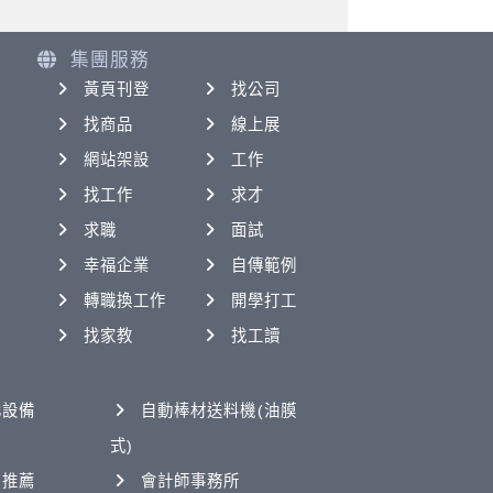
集團服務
黃頁刊登
找公司
找商品
線上展
網站架設
工作
找工作
求才
求職
面試
幸福企業
自傳範例
轉職換工作
開學打工
找家教
找工讀
化設備
自動棒材送料機(油膜
式)
司推薦
會計師事務所