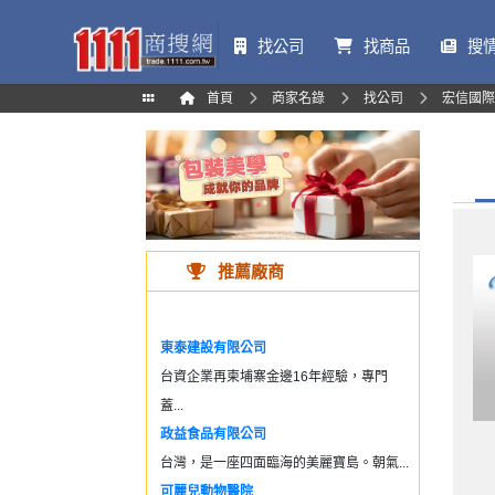
找公司
找商品
搜
首頁
商家名錄
找公司
宏信國際
推薦廠商
東泰建設有限公司
台資企業再柬埔寨金邊16年經驗，專門
蓋...
政益食品有限公司
台灣，是一座四面臨海的美麗寶島。朝氣...
可麗兒動物醫院