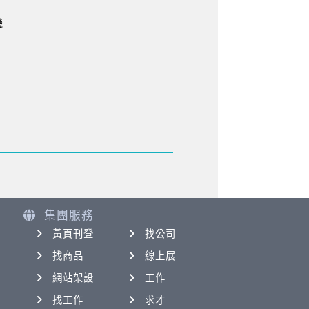
機
集團服務
黃頁刊登
找公司
找商品
線上展
網站架設
工作
找工作
求才