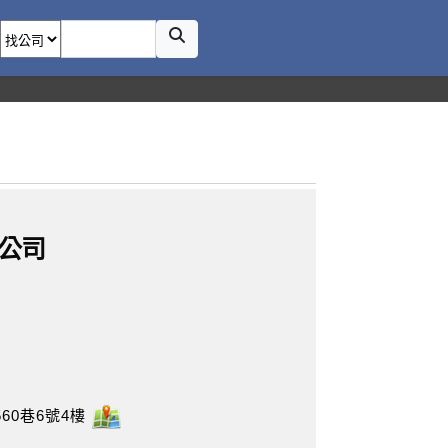
公司
60巷6號4樓