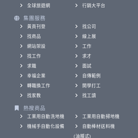
全球旅遊網
行銷大平台
集團服務
黃頁刊登
找公司
找商品
線上展
網站架設
工作
找工作
求才
求職
面試
幸福企業
自傳範例
轉職換工作
開學打工
找家教
找工讀
熱搜商品
工業用自動洗地機
工業用自動掃地機
機械手自動化設備
自動棒材送料機
(油膜式)