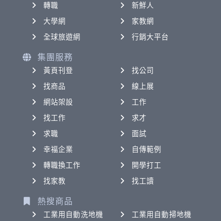
轉職
新鮮人
大學網
家教網
全球旅遊網
行銷大平台
集團服務
黃頁刊登
找公司
找商品
線上展
網站架設
工作
找工作
求才
求職
面試
幸福企業
自傳範例
轉職換工作
開學打工
找家教
找工讀
熱搜商品
工業用自動洗地機
工業用自動掃地機