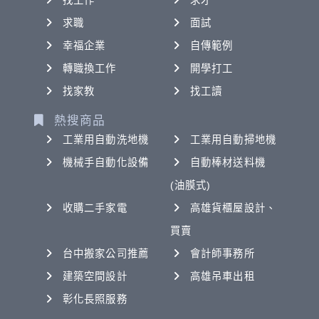
找工作
求才
求職
面試
幸福企業
自傳範例
轉職換工作
開學打工
找家教
找工讀
熱搜商品
工業用自動洗地機
工業用自動掃地機
機械手自動化設備
自動棒材送料機
(油膜式)
收購二手家電
高雄貨櫃屋設計、
買賣
台中搬家公司推薦
會計師事務所
建築空間設計
高雄吊車出租
彰化長照服務