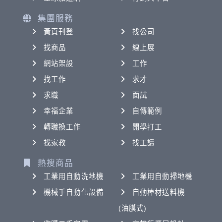
集團服務
黃頁刊登
找公司
找商品
線上展
網站架設
工作
找工作
求才
求職
面試
幸福企業
自傳範例
轉職換工作
開學打工
找家教
找工讀
熱搜商品
工業用自動洗地機
工業用自動掃地機
機械手自動化設備
自動棒材送料機
(油膜式)