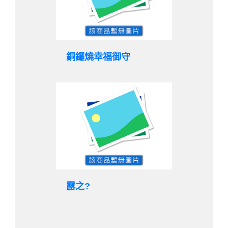
銅鑼燒幸福御守
露之?