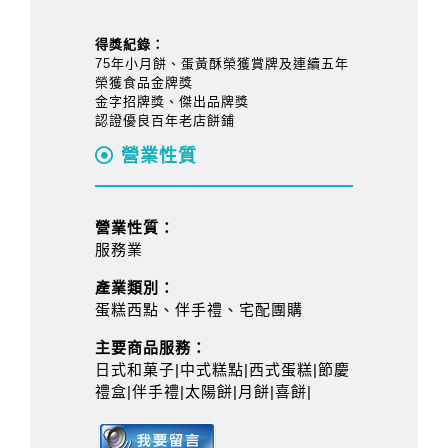
得獎紀錄：
75年小月餅、蛋黃酥榮獲賞牌及連續五年
榮獲食品金牌獎
金字招牌獎、傑出品牌獎
認證優良百年老店餅鋪
營業性質
營業性質：
服務業
產業類別：
蛋糕西點、伴手禮、宅配團購
主要商品服務：
日式和菓子|中式糕點|西式蛋糕|節慶
禮盒|伴手禮|太陽餅|月餅|喜餅|