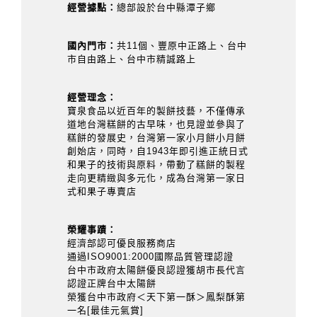
經營據點：
總部設於台中縣潭子鄉
國內門市：
共11個、豐原中正路上、台中
市自由路上、台中市精誠路上
經營理念：
寶泉食品以近百年的製餅技藝，不僅傳承
道地台灣糕餅的古早味，也見證並參與了
糕餅的發展史，台灣第一家小月餅小月餅
創始店，同時，自1943年即引進正統日式
和果子的技術與原料，帶動了糕餅的製程
走向更精緻與多元化，成為台灣第一家日
式和果子專賣店
榮耀事蹟：
經濟部認可優良服務商店
通過ISO9001:2000國際品質管理認證
台中市政府太陽餅優良認證獲胡市長代言
認證正牌台中太陽餅
榮獲台中市政府＜天下第一酥＞鳳梨酥第
一名[最佳元氣賞]