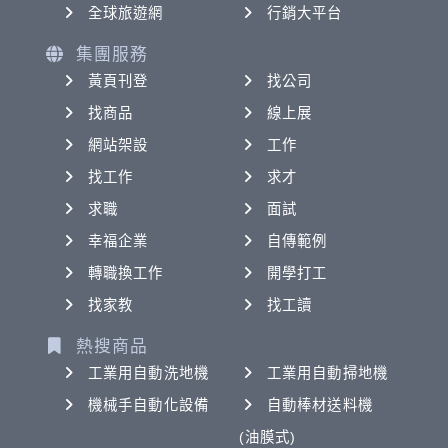
全球旅遊網
行銷大平台
集團服務
黃頁刊登
找公司
找商品
線上展
網站架設
工作
找工作
求才
求職
面試
幸福企業
自傳範例
轉職換工作
開學打工
找家教
找工讀
熱搜商品
工業用自動洗地機
工業用自動掃地機
機械手自動化設備
自動棒材送料機
(油膜式)