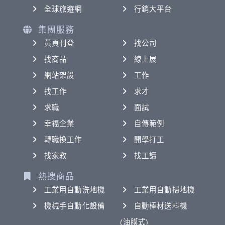
全球旅遊網
行銷大平台
集團服務
黃頁刊登
找公司
找商品
線上展
網站架設
工作
找工作
求才
求職
面試
幸福企業
自傳範例
轉職換工作
開學打工
找家教
找工讀
熱搜商品
工業用自動洗地機
工業用自動掃地機
機械手自動化設備
自動棒材送料機
(油膜式)