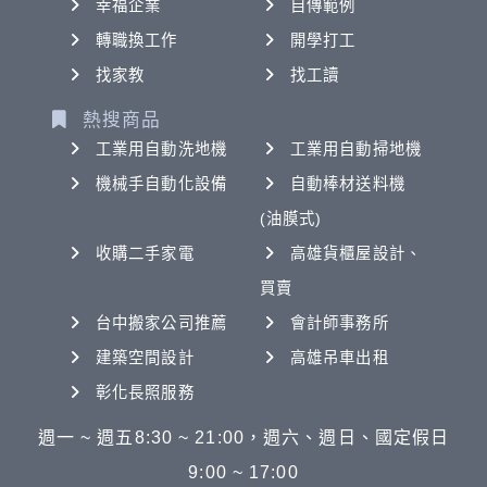
幸福企業
自傳範例
轉職換工作
開學打工
找家教
找工讀
熱搜商品
工業用自動洗地機
工業用自動掃地機
機械手自動化設備
自動棒材送料機
(油膜式)
收購二手家電
高雄貨櫃屋設計、
買賣
台中搬家公司推薦
會計師事務所
建築空間設計
高雄吊車出租
彰化長照服務
週一 ~ 週五8:30 ~ 21:00，週六、週日、國定假日
9:00 ~ 17:00