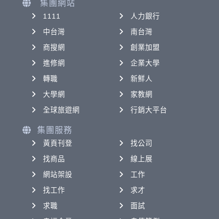
集團網站
1111
人力銀行
中台灣
南台灣
商搜網
創業加盟
進修網
企業大學
轉職
新鮮人
大學網
家教網
全球旅遊網
行銷大平台
集團服務
黃頁刊登
找公司
找商品
線上展
網站架設
工作
找工作
求才
求職
面試