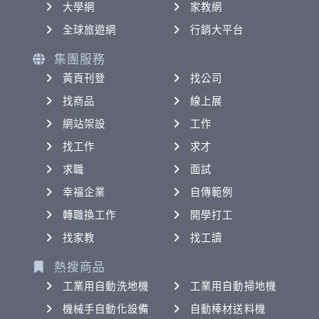
大學網
家教網
全球旅遊網
行銷大平台
集團服務
黃頁刊登
找公司
找商品
線上展
網站架設
工作
找工作
求才
求職
面試
幸福企業
自傳範例
轉職換工作
開學打工
找家教
找工讀
熱搜商品
工業用自動洗地機
工業用自動掃地機
機械手自動化設備
自動棒材送料機