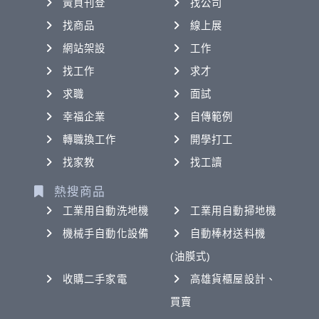
黃頁刊登
找公司
找商品
線上展
網站架設
工作
找工作
求才
求職
面試
幸福企業
自傳範例
轉職換工作
開學打工
找家教
找工讀
熱搜商品
工業用自動洗地機
工業用自動掃地機
機械手自動化設備
自動棒材送料機
(油膜式)
收購二手家電
高雄貨櫃屋設計、
買賣