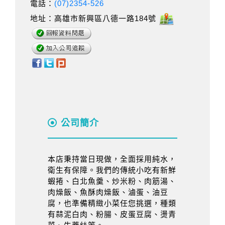
電話：
(07)2354-526
地址：高雄市新興區八德一路184號
公司簡介
本店秉持當日現做，全面採用純水，
衛生有保障。我們的傳統小吃有新鮮
蝦捲、白北魚羹、炒米粉、肉筋湯、
肉燥飯、魚酥肉燥飯、滷蛋、油豆
腐，也準備精緻小菜任您挑選，種類
有蒜泥白肉、粉腸、皮蛋豆腐、燙青