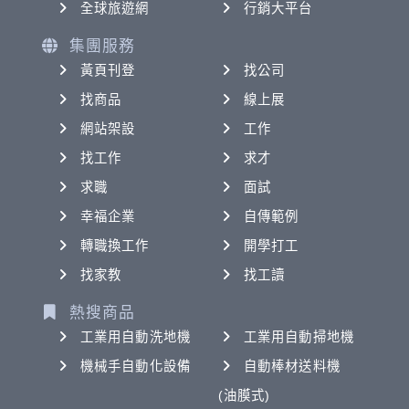
全球旅遊網
行銷大平台
集團服務
黃頁刊登
找公司
找商品
線上展
網站架設
工作
找工作
求才
求職
面試
幸福企業
自傳範例
轉職換工作
開學打工
找家教
找工讀
熱搜商品
工業用自動洗地機
工業用自動掃地機
機械手自動化設備
自動棒材送料機
(油膜式)