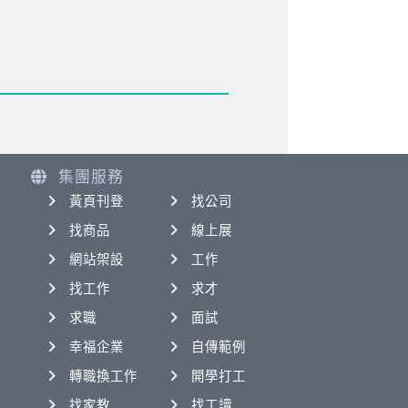
集團服務
黃頁刊登
找公司
找商品
線上展
網站架設
工作
找工作
求才
求職
面試
幸福企業
自傳範例
轉職換工作
開學打工
找家教
找工讀