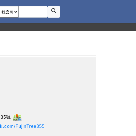
35號
ok.com/FujinTree355