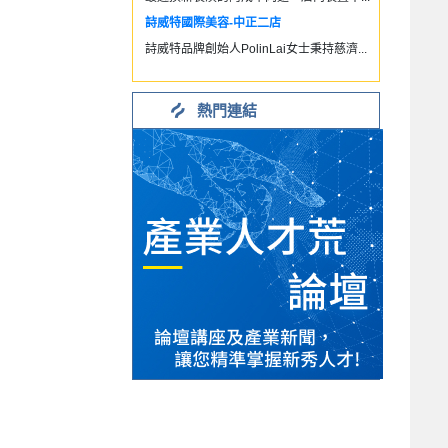
詩威特國際美容-中正二店
詩威特品牌創始人PolinLai女士秉持慈濟...
熱門連結