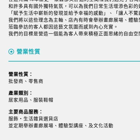
和許多具有國外獨特氣氛，可以為我們日常生活增添色彩的
「賦予生活中嶄新的發現並給予幸福的感動」、「讓人不驚
我們將以這些理念為主軸、店內有時會舉辦畫廊展場、體驗
蒞臨參訪的客人都因這藝文氛圍而感到內心充實。
我們的目標是營造一個能為客人帶來積極正面思緒的自由空
營業性質
營業性質：
批發商、零售商
產業類別：
居家用品、服裝鞋帽
主要商品服務：
服飾・生活雜貨選貨店
並定期舉辦畫廊展場、體驗型講座、及文化活動