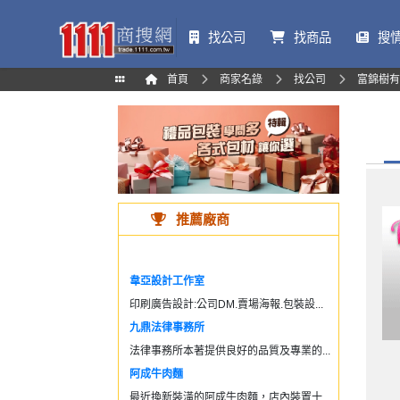
找公司
找商品
搜
首頁
商家名錄
找公司
富錦樹有
推薦廠商
韋亞設計工作室
印刷廣告設計:公司DM.賣場海報.包裝設...
九鼎法律事務所
法律事務所本著提供良好的品質及專業的...
阿成牛肉麵
最近換新裝潢的阿成牛肉麵，店內裝置十...