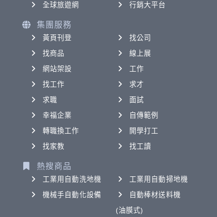
全球旅遊網
行銷大平台
集團服務
黃頁刊登
找公司
找商品
線上展
網站架設
工作
找工作
求才
求職
面試
幸福企業
自傳範例
轉職換工作
開學打工
找家教
找工讀
熱搜商品
工業用自動洗地機
工業用自動掃地機
機械手自動化設備
自動棒材送料機
(油膜式)