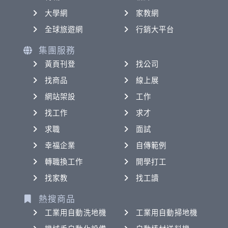
大學網
家教網
全球旅遊網
行銷大平台
集團服務
黃頁刊登
找公司
找商品
線上展
網站架設
工作
找工作
求才
求職
面試
幸福企業
自傳範例
轉職換工作
開學打工
找家教
找工讀
熱搜商品
工業用自動洗地機
工業用自動掃地機