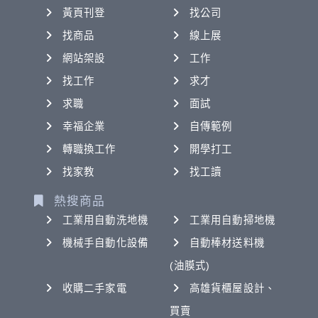
黃頁刊登
找公司
找商品
線上展
網站架設
工作
找工作
求才
求職
面試
幸福企業
自傳範例
轉職換工作
開學打工
找家教
找工讀
熱搜商品
工業用自動洗地機
工業用自動掃地機
機械手自動化設備
自動棒材送料機
(油膜式)
收購二手家電
高雄貨櫃屋設計、
買賣