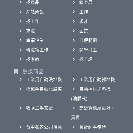
找商品
線上展
網站架設
工作
找工作
求才
求職
面試
幸福企業
自傳範例
轉職換工作
開學打工
找家教
找工讀
熱搜商品
工業用自動洗地機
工業用自動掃地機
機械手自動化設備
自動棒材送料機
(油膜式)
收購二手家電
高雄貨櫃屋設計、
買賣
台中搬家公司推薦
會計師事務所