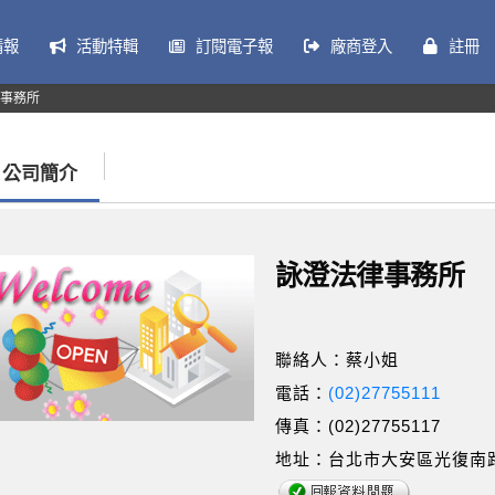
情報
活動特輯
訂閱電子報
廠商登入
註冊
事務所
公司簡介
詠澄法律事務所
聯絡人：蔡小姐
電話：
(02)27755111
傳真：(02)27755117
地址：台北市大安區光復南路