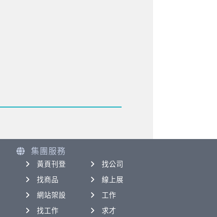
集團服務
黃頁刊登
找公司
找商品
線上展
網站架設
工作
找工作
求才