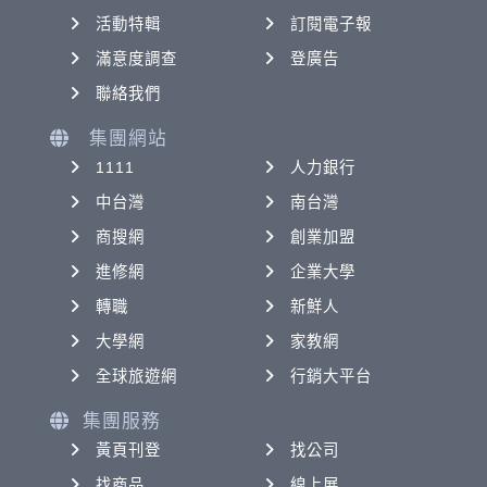
活動特輯
訂閱電子報
滿意度調查
登廣告
聯絡我們
集團網站
1111
人力銀行
中台灣
南台灣
商搜網
創業加盟
進修網
企業大學
轉職
新鮮人
大學網
家教網
全球旅遊網
行銷大平台
集團服務
黃頁刊登
找公司
找商品
線上展