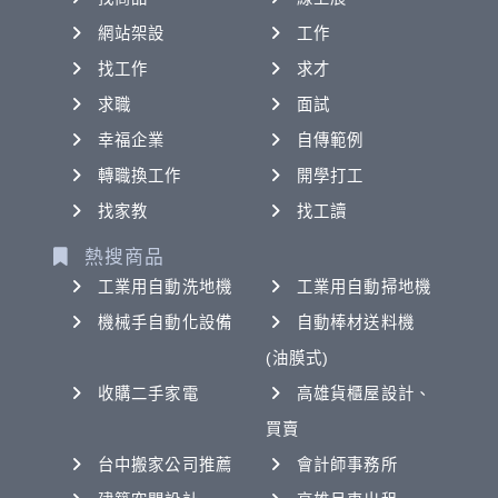
網站架設
工作
找工作
求才
求職
面試
幸福企業
自傳範例
轉職換工作
開學打工
找家教
找工讀
熱搜商品
工業用自動洗地機
工業用自動掃地機
機械手自動化設備
自動棒材送料機
(油膜式)
收購二手家電
高雄貨櫃屋設計、
買賣
台中搬家公司推薦
會計師事務所