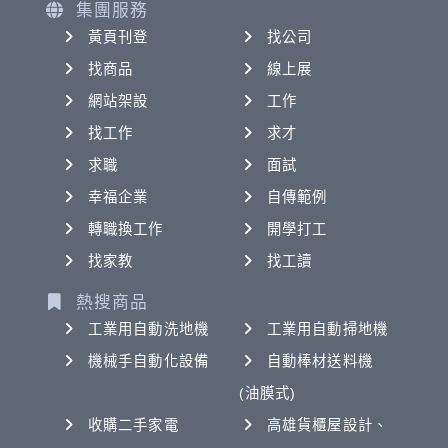
集團服務
黃頁刊登
找公司
找商品
線上展
網站架設
工作
找工作
求才
求職
面試
幸福企業
自傳範例
轉職換工作
開學打工
找家教
找工讀
熱搜商品
工業用自動洗地機
工業用自動掃地機
機械手自動化設備
自動棒材送料機
(油膜式)
收購二手家電
高雄貨櫃屋設計、