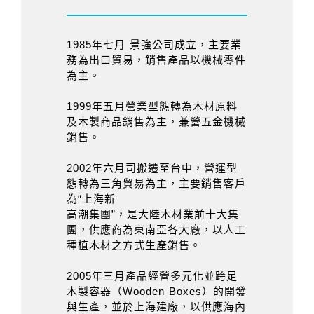
1985年七月 景強公司成立，主要業
務為出口貿易，銷售產品以機械零件
為主。
1999年五月營業型態轉為木材原料
及木製商品銷售為主，兼營五金機械
銷售。
2002年六月司搬遷至台中，營運型
態轉為三角貿易為主，主要銷售客戶
為“上海新
高潮集團”，是大陸木材業前十大集
團，供應商為東南亞各大廠，以人工
種植木材之方式生產銷售。
2005年三月產品經營多元化並跨足
木製容器（Wooden Boxes）的開發
與生產，並於上海建廠，以供應海內