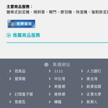
主要商品服務：
鏈條式刮泥機、傾斜管、閘門、膠羽機、快混機、強制排泥
推薦商品服務
集團網站
找商品
1111
人力銀行
優
搜情報
中台灣
南台灣
商搜網
創業加盟
訂閱電子報
進修網
企業大學
查
登廣告
轉職
新鮮人