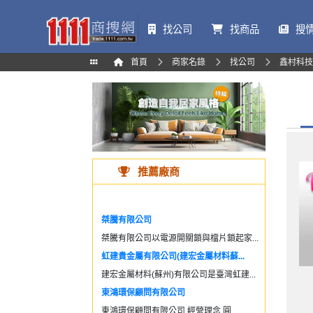
找公司
找商品
搜
首頁
商家名錄
找公司
鑫村科技
推薦廠商
桀騰有限公司
桀騰有限公司以電源開關鎖與檔片鎖起家...
虹建貴金屬有限公司(建宏金屬材料蘇...
建宏金屬材料(蘇州)有限公司是臺灣虹建...
東鴻環保顧問有限公司
東鴻環保顧問有限公司 經營理念 圓...