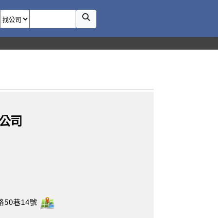
公司
50巷14號