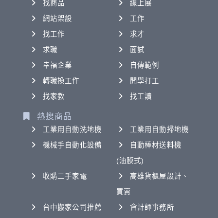
找商品
線上展
網站架設
工作
找工作
求才
求職
面試
幸福企業
自傳範例
轉職換工作
開學打工
找家教
找工讀
熱搜商品
工業用自動洗地機
工業用自動掃地機
機械手自動化設備
自動棒材送料機
(油膜式)
收購二手家電
高雄貨櫃屋設計、
買賣
台中搬家公司推薦
會計師事務所