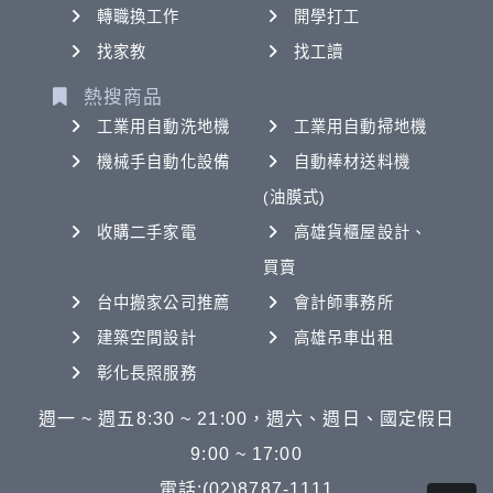
轉職換工作
開學打工
找家教
找工讀
熱搜商品
工業用自動洗地機
工業用自動掃地機
機械手自動化設備
自動棒材送料機
(油膜式)
收購二手家電
高雄貨櫃屋設計、
買賣
台中搬家公司推薦
會計師事務所
建築空間設計
高雄吊車出租
彰化長照服務
週一 ~ 週五8:30 ~ 21:00，週六、週日、國定假日
9:00 ~ 17:00
電話:(02)8787-1111