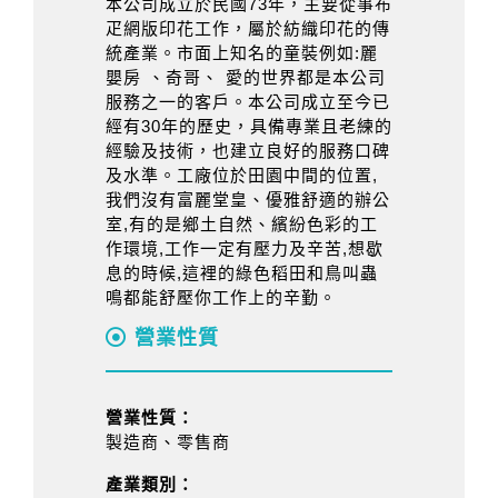
本公司成立於民國73年，主要從事布
疋網版印花工作，屬於紡織印花的傳
統產業。市面上知名的童裝例如:麗
嬰房 、奇哥、 愛的世界都是本公司
服務之一的客戶。本公司成立至今已
經有30年的歷史，具備專業且老練的
經驗及技術，也建立良好的服務口碑
及水準。工廠位於田園中間的位置,
我們沒有富麗堂皇、優雅舒適的辦公
室,有的是鄉土自然、繽紛色彩的工
作環境,工作一定有壓力及辛苦,想歇
息的時候,這裡的綠色稻田和鳥叫蟲
鳴都能舒壓你工作上的辛勤。
營業性質
營業性質：
製造商、零售商
產業類別：