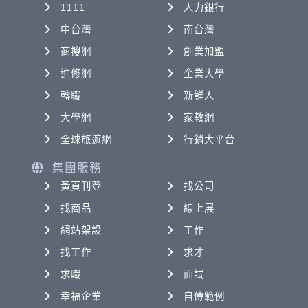
1111
人力銀行
中台灣
南台灣
商搜網
創業加盟
進修網
企業大學
轉職
新鮮人
大學網
家教網
全球旅遊網
行銷大平台
集團服務
黃頁刊登
找公司
找商品
線上展
網站架設
工作
找工作
求才
求職
面試
幸福企業
自傳範例