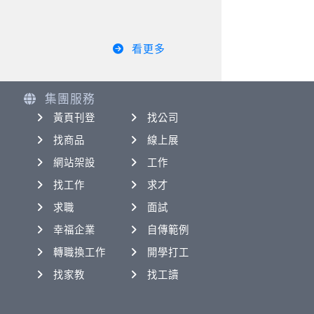
看更多
集團服務
黃頁刊登
找公司
找商品
線上展
網站架設
工作
找工作
求才
求職
面試
幸福企業
自傳範例
轉職換工作
開學打工
找家教
找工讀