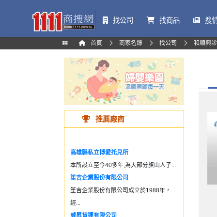
找公司
找商品
搜
首頁
商家名錄
找公司
和順興診
推薦廠商
高雄縣私立博愛托兒所
本所設立至今40多年,為大部分旗山人子...
笙吉企業股份有限公司
笙吉企業股份有限公司成立於1988年，
經...
威昇貨運有限公司