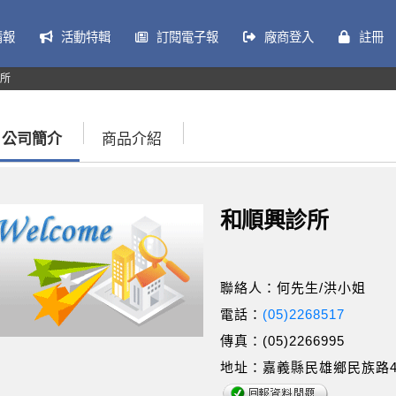
情報
活動特輯
訂閱電子報
廠商登入
註冊
所
公司簡介
商品介紹
和順興診所
聯絡人：何先生/洪小姐
電話：
(05)2268517
傳真：(05)2266995
地址：嘉義縣民雄鄉民族路