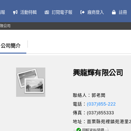
情報
活動特輯
訂閱電子報
廠商登入
註冊
限公司
公司簡介
興龍輝有限公司
聯絡人：郭老闆
電話：
(037)855-222
傳真：(037)855333
地址：苗栗縣苑裡鎮苑港里2