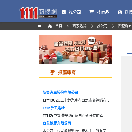
找公司
找商品
搜
首頁
商家名錄
找公司
興龍輝有
推薦廠商
新鈴汽車股份有限公司
日本ISUZU五十鈴汽車在台之南部經銷商...
Feliz手工婚紗
FELIZ(中譯:費里絲). 源自西班牙文的幸...
台全橡膠有限公司
本公司主要以橡膠製造生產為主，所有同...