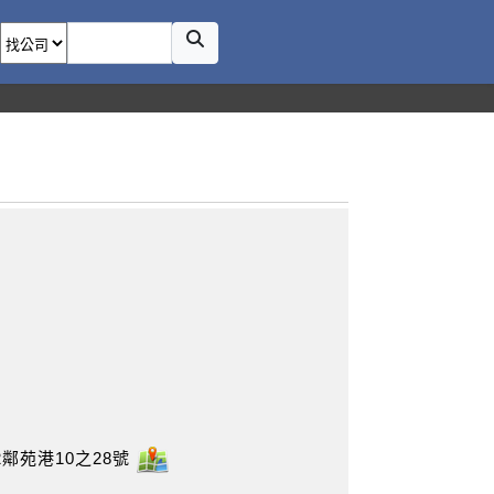
鄰苑港10之28號