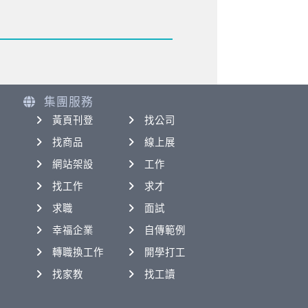
集團服務
黃頁刊登
找公司
找商品
線上展
網站架設
工作
找工作
求才
求職
面試
幸福企業
自傳範例
轉職換工作
開學打工
找家教
找工讀