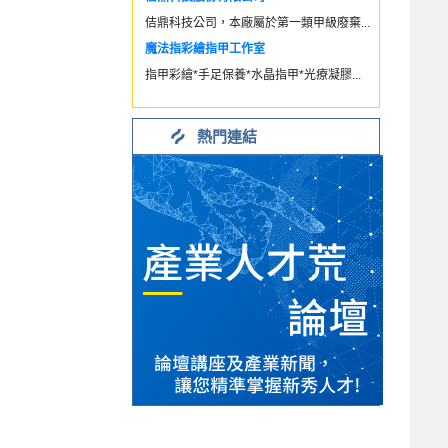
佶鼎科技公司，本廠屬於第一類甲級廢棄...
魔法指彩繪指甲工作室
指甲彩繪*手足保養*水晶指甲*光療凝膠...
熱門連結