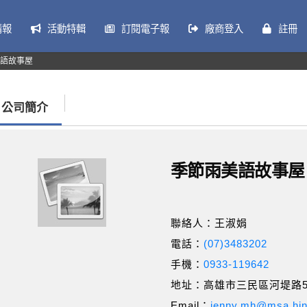
情報
活動特輯
訂閱電子報
廠商登入
註冊
語故事屋
公司簡介
季節雨美語故事屋
聯絡人：王淑娟
電話：
(07)3483202
手機：
0933-119642
地址：高雄市三民區河堤路5
Email：
jenny.mh@msa.hin