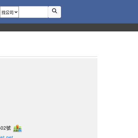
02號
et.net