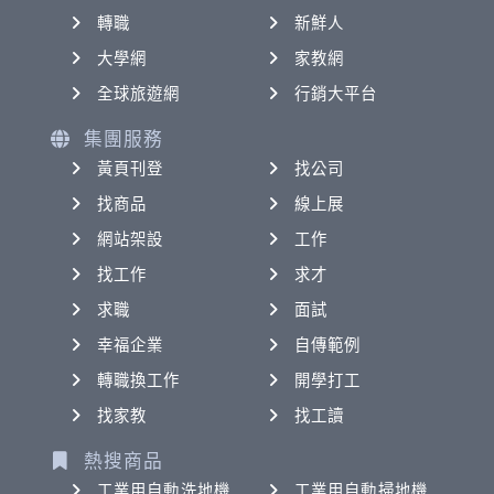
轉職
新鮮人
大學網
家教網
全球旅遊網
行銷大平台
集團服務
黃頁刊登
找公司
找商品
線上展
網站架設
工作
找工作
求才
求職
面試
幸福企業
自傳範例
轉職換工作
開學打工
找家教
找工讀
熱搜商品
工業用自動洗地機
工業用自動掃地機