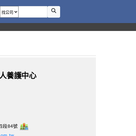
人養護中心
四段84號
.com.tw