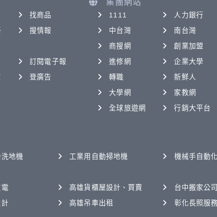
集團網站
找商品
1111
人力銀行
優
搜情報
中台灣
南台灣
商搜網
創業加盟
訂閱電子報
進修網
企業大學
查
登廣告
轉職
新鮮人
大學網
家教網
全球旅遊網
行銷大平台
動洗地機
工業用自動掃地機
機械手自動
家電
高雄貨櫃屋設計、買賣
台中搬家公
設計
高雄吊車出租
彰化長照服