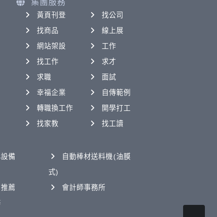
集團服務
黃頁刊登
找公司
找商品
線上展
網站架設
工作
找工作
求才
求職
面試
幸福企業
自傳範例
轉職換工作
開學打工
找家教
找工讀
化設備
自動棒材送料機(油膜
式)
司推薦
會計師事務所
務