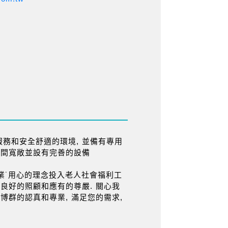
務和安全舒適的環境, 並備有專用
空間寬敞並設有完善的設備
˙專業˙用心的理念投入老人社會福利工
到良好的照顧和應有的尊嚴. 關心我
博群的認真和專業, 滿足您的需求,