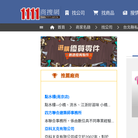
找公司
找商品
搜
首頁
商家名錄
找公司
台北縣私
推薦廠商
點水樓(南京店)
點水樓─小橋、流水、江浙好滋味 小橋...
四方聯合建築師事務所
本聯合事務所，係由數位具不同專業經驗...
亞科太克有限公司
亞科太克有限公司成立於2007年，對於