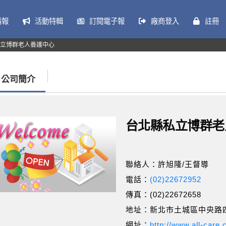
情報
活動特輯
訂閱電子報
廠商登入
註冊
立博群老人養護中心
公司簡介
台北縣私立博群老
聯絡人：許旭隆/王督導
電話：
(02)22672952
傳真：(02)22672658
地址：新北市土城區中央路
網址：
http://www.all-care