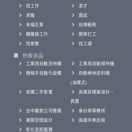
找工作
求才
求職
面試
幸福企業
自傳範例
轉職換工作
開學打工
找家教
找工讀
熱搜商品
工業用自動洗地機
工業用自動掃地機
機械手自動化設備
自動棒材送料機
(油膜式)
收購二手家電
高雄貨櫃屋設計、
買賣
台中搬家公司推薦
會計師事務所
建築空間設計
高雄吊車出租
彰化長照服務