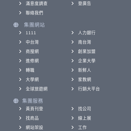
滿意度調查
登廣告
聯絡我們
集團網站
1111
人力銀行
中台灣
南台灣
商搜網
創業加盟
進修網
企業大學
轉職
新鮮人
大學網
家教網
全球旅遊網
行銷大平台
集團服務
黃頁刊登
找公司
找商品
線上展
網站架設
工作