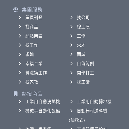
集團服務
黃頁刊登
找公司
找商品
線上展
網站架設
工作
找工作
求才
求職
面試
幸福企業
自傳範例
轉職換工作
開學打工
找家教
找工讀
熱搜商品
工業用自動洗地機
工業用自動掃地機
機械手自動化設備
自動棒材送料機
(油膜式)