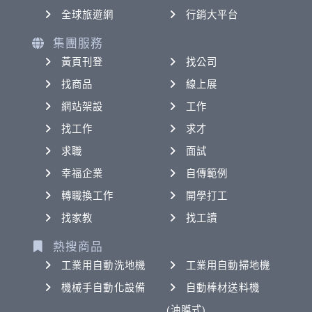
全球旅遊網
行銷大平台
集團服務
黃頁刊登
找公司
找商品
線上展
網站架設
工作
找工作
求才
求職
面試
幸福企業
自傳範例
轉職換工作
開學打工
找家教
找工讀
熱搜商品
工業用自動洗地機
工業用自動掃地機
機械手自動化設備
自動棒材送料機
(油膜式)