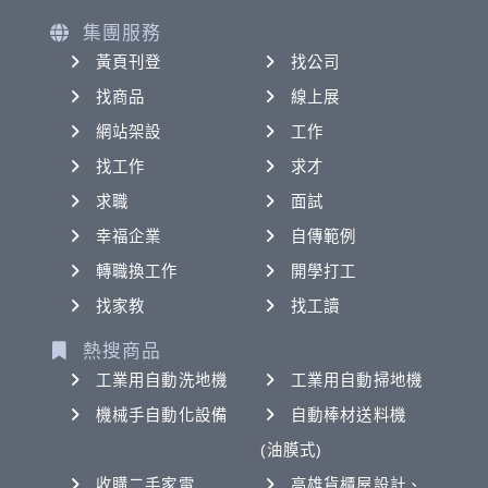
集團服務
黃頁刊登
找公司
找商品
線上展
網站架設
工作
找工作
求才
求職
面試
幸福企業
自傳範例
轉職換工作
開學打工
找家教
找工讀
熱搜商品
工業用自動洗地機
工業用自動掃地機
機械手自動化設備
自動棒材送料機
(油膜式)
收購二手家電
高雄貨櫃屋設計、