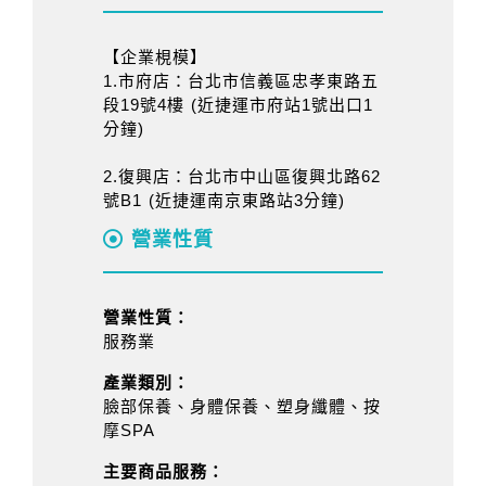
【企業梘模】
1.市府店：台北市信義區忠孝東路五
段19號4樓 (近捷運市府站1號出口1
分鐘)
2.復興店：台北市中山區復興北路62
號B1 (近捷運南京東路站3分鐘)
營業性質
營業性質：
服務業
產業類別：
臉部保養、身體保養、塑身纖體、按
摩SPA
主要商品服務：