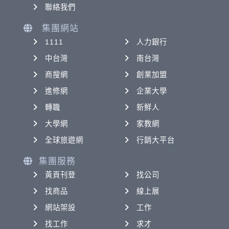
聯絡我們
集團網站
1111
人力銀行
中台灣
南台灣
商搜網
創業加盟
進修網
企業大學
轉職
新鮮人
大學網
家教網
全球旅遊網
行銷大平台
集團服務
黃頁刊登
找公司
找商品
線上展
網站架設
工作
找工作
求才