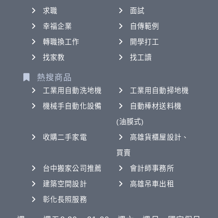
求職
面試
幸福企業
自傳範例
轉職換工作
開學打工
找家教
找工讀
熱搜商品
工業用自動洗地機
工業用自動掃地機
機械手自動化設備
自動棒材送料機
(油膜式)
收購二手家電
高雄貨櫃屋設計、
買賣
台中搬家公司推薦
會計師事務所
建築空間設計
高雄吊車出租
彰化長照服務