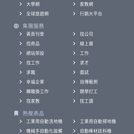
大學網
家教網
全球旅遊網
行銷大平台
集團服務
黃頁刊登
找公司
找商品
線上展
網站架設
工作
找工作
求才
求職
面試
幸福企業
自傳範例
轉職換工作
開學打工
找家教
找工讀
熱搜商品
工業用自動洗地機
工業用自動掃地機
機械手自動化設備
自動棒材送料機