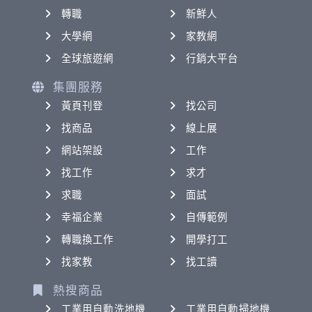
轉職
新鮮人
大學網
家教網
全球旅遊網
行銷大平台
集團服務
黃頁刊登
找公司
找商品
線上展
網站架設
工作
找工作
求才
求職
面試
幸福企業
自傳範例
轉職換工作
開學打工
找家教
找工讀
熱搜商品
工業用自動洗地機
工業用自動掃地機