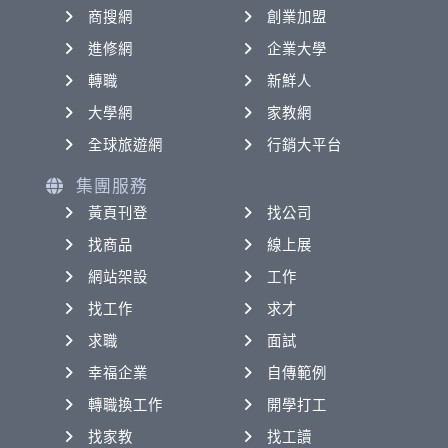
商搜網
創業加盟
進修網
企業大學
轉職
新鮮人
大學網
家教網
全球旅遊網
行銷大平台
集團服務
黃頁刊登
找公司
找商品
線上展
網站架設
工作
找工作
求才
求職
面試
幸福企業
自傳範例
轉職換工作
開學打工
找家教
找工讀